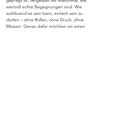
geprägt ist, vergessen wir manchmal, wie 
wertvoll echte Begegnungen sind. Wie 
wohltuend es sein kann, einfach sein zu 
dürfen – ohne Rollen, ohne Druck, ohne 
Müssen. Genau dafür möchten wir einen 
Raum öffnen.
Wir lade dich von Herzen zu einem ganz 
besonderen Frauenabend ein – einem 
Abend der Verbundenheit, des 
Ankommens und des liebevollen 
Austauschs unter Frauen.
Gemeinsam nehmen wir uns bewusst Zeit, 
um den Alltag hinter uns zu lassen, zur 
Ruhe zu kommen und wieder mehr bei uns 
selbst anzukommen. In einer geschützten 
und achtsamen Atmosphäre darf alles da 
sein, was dich bewegt: deine Gedanken, 
Gefühle, Träume, Herausforderungen und 
auch deine Erfolge.